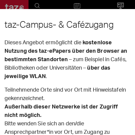
Suche
Datum
Textansicht
taz-Campus- & Cafézugang
taz
wochentaz
le monde diplomatique
Dieses Angebot ermöglicht die
kostenlose
Nutzung des taz-ePapers über den Browser an
bestimmten Standorten
– zum Beispiel in Cafés,
Bibliotheken oder Universitäten –
über das
jeweilige WLAN
.
Teilnehmende Orte sind vor Ort mit Hinweistafeln
gekennzeichnet.
Außerhalb dieser Netzwerke ist der Zugriff
nicht möglich.
woche, 8. - 14.8.26
freitag, 7.8.26
Bitte wenden Sie sich an den/die
Ansprechpartner*in vor Ort, um Zugang zu