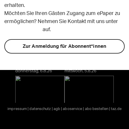
erhalten.
Möchten Sie Ihren Gästen Zugang zum ePaper zu
ermöglichen? Nehmen Sie Kontakt mit uns unter
digiabo@taz.de
auf.
Zur Anmeldung für Abonnent*innen
donnerstag, 6.8.26
mittwoch, 5.8.26
impressum
|
datenschutz
|
agb
|
aboservice
|
abo bestellen
|
taz.de